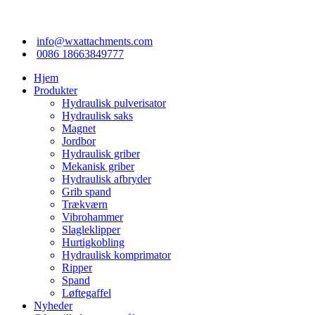
info@wxattachments.com
0086 18663849777
Hjem
Produkter
Hydraulisk pulverisator
Hydraulisk saks
Magnet
Jordbor
Hydraulisk griber
Mekanisk griber
Hydraulisk afbryder
Grib spand
Trækværn
Vibrohammer
Slagleklipper
Hurtigkobling
Hydraulisk komprimator
Ripper
Spand
Løftegaffel
Nyheder