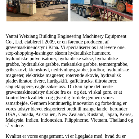
Yantai Weixiang Building Engineering Machinery Equipment
Co., Ltd, etableret i 2009, er en førende producent af
gravemaskineudstyr i Kina. Vi specialiserer os i at levere one-
stop-shopping-løsninger, såsom hydrauliske hammere,
hydrauliske pulverisatorer, hydrauliske sakse, hydrauliske
grabbe, hydrauliske grabbe, mekaniske grabbe, tømmergrabbe,
gribeskovl, klemskovl, nedrivningsgrabbe, jordbor, hydrauliske
magneter, elektriske magneter, roterende skovle, hydraulisk
pladevibrator, rivere, hurtigskift, gaffeltrucks, tiltrotatorer,
slagleklippere, eagle-sakse osv. Du kan købe det meste
gravemaskineudstyr direkte fra os, og det, vi skal gøre, er at
kontrollere kvaliteten og give dig fordele gennem vores
samarbejde. Gennem kontinuerlig innovation og forbedring er
vores udstyr blevet eksporteret bredt til mange lande, herunder
USA, Canada, Australien, New Zealand, Rusland, Japan, Korea,
Malaysia, Indien, Indonesien, Filippinerne, Vietnam, Thailand og
så videre.
Kvalitet er vores engagement, vi er ligeglade med, hvad du er