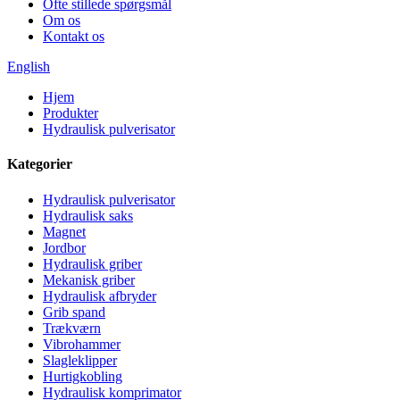
Ofte stillede spørgsmål
Om os
Kontakt os
English
Hjem
Produkter
Hydraulisk pulverisator
Kategorier
Hydraulisk pulverisator
Hydraulisk saks
Magnet
Jordbor
Hydraulisk griber
Mekanisk griber
Hydraulisk afbryder
Grib spand
Trækværn
Vibrohammer
Slagleklipper
Hurtigkobling
Hydraulisk komprimator