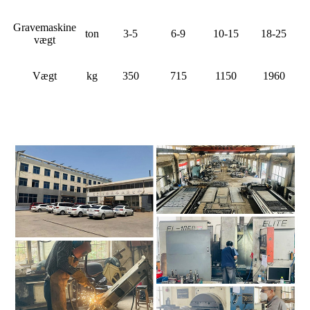
Gravemaskine
ton
3-5
6-9
10-15
18-25
vægt
Vægt
kg
350
715
1150
1960